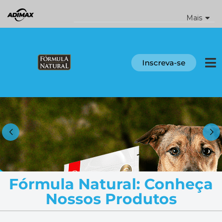
Ir
para
Mais
o
conteúdo
Inscreva-se
Fórmula Natural: Conheça
Nossos Produtos