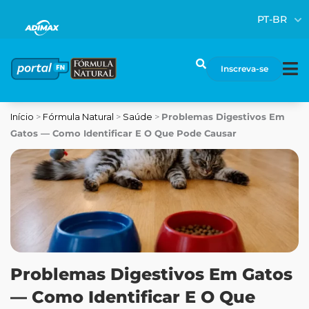
Ir
PT-BR
para
o
conteúdo
Pesquisar
Inscreva-se
Início
>
Fórmula Natural
>
Saúde
>
Problemas Digestivos Em
Gatos — Como Identificar E O Que Pode Causar
Problemas Digestivos Em Gatos
— Como Identificar E O Que