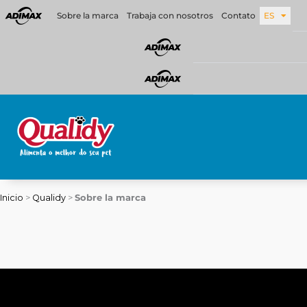
Ir
Sobre la marca
Trabaja con nosotros
Contato
ES
al
contenido
Inicio
>
Qualidy
>
Sobre la marca