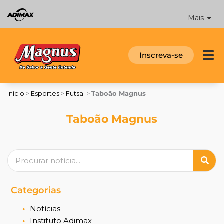
Ir
para
Mais
o
conteúdo
Inscreva-se
Início
>
Esportes
>
Futsal
>
Taboão Magnus
Taboão Magnus
Pesquisar
Categorias
Notícias
Instituto Adimax