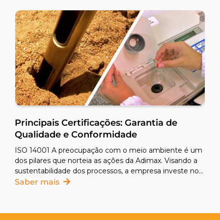
Principais Certificações: Garantia de
Qualidade e Conformidade
ISO 14001 A preocupação com o meio ambiente é um
dos pilares que norteia as ações da Adimax. Visando a
sustentabilidade dos processos, a empresa investe no
sistema de gestão ambiental e mantém a certificação
Saber mais
na norma ISO 14001:2015, garantindo um processo que
reduz os impactos ambientais e contribui para a
sustentabilidade da empresa. ISO 22000 A garantia da