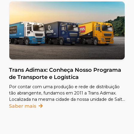
Trans Adimax: Conheça Nosso Programa
de Transporte e Logística
Por contar com uma produção e rede de distribuição
tão abrangente, fundamos em 2011 a Trans Adimax.
Localizada na mesma cidade da nossa unidade de Salto
de Pirapora/SP, a Trans Adimax tem um time de
Saber mais
motoristas e ajudantes treinados e capacitados para
levar os produtos das fábricas aos pontos de venda.