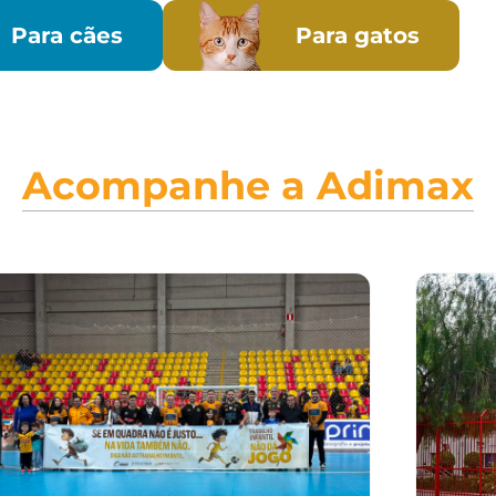
Para cães
Para gatos
Acompanhe a Adimax