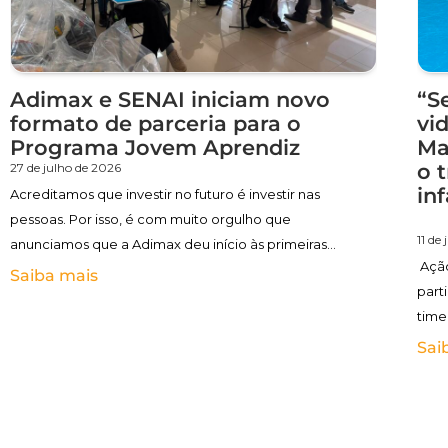
Adimax e SENAI iniciam novo
“S
formato de parceria para o
vi
Programa Jovem Aprendiz
Ma
o 
27 de julho de 2026
Acreditamos que investir no futuro é investir nas
pessoas. Por isso, é com muito orgulho que
11 de
anunciamos que a Adimax deu início às primeiras
Ação
turmas
Saiba mais
part
time
(5), 
Sai