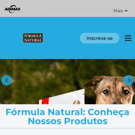
Ir
para
Mais
o
conteúdo
Inscreva-se
Fórmula Natural: Conheça
Nossos Produtos