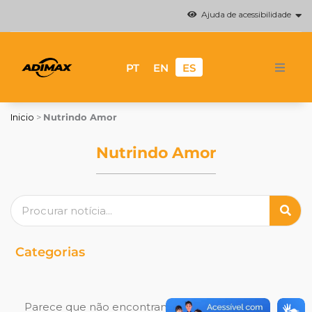
Ir
Ajuda de acessibilidade
al
contenido
PT
EN
ES
Sobre la marca
Inicio
>
Nutrindo Amor
Acerca de Adimax
Nutrindo Amor
Marcas
Buscar
Donde comprar
Noticias
Categorias
Contacto
Parece que não encontramos o que você está