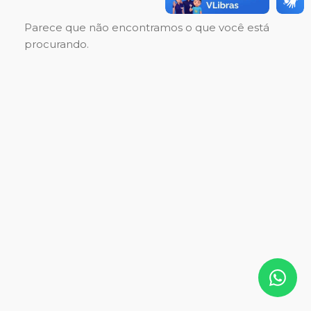
Nutrindo Amor
Parece que não encontramos o que você está
procurando.
Pet Terapia
Magnus Visit
Alimente o Bem
Fórmula do Bem
Futsal
Parasport
Licensed Schools Network
Pequenos de Raça