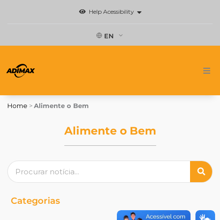
Skip
Help Acessibility
to
content
EN
Home
Home
>
Alimente o Bem
Brands
Alimente o Bem
News
Search
Where to buy
Contact
Categorias