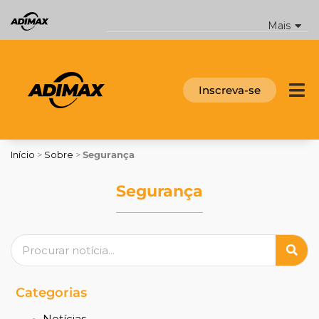
Ir
para
Mais
o
conteúdo
Inscreva-se
Início
>
Sobre
>
Segurança
Segurança
Pesquisar
Categorias
Notícias