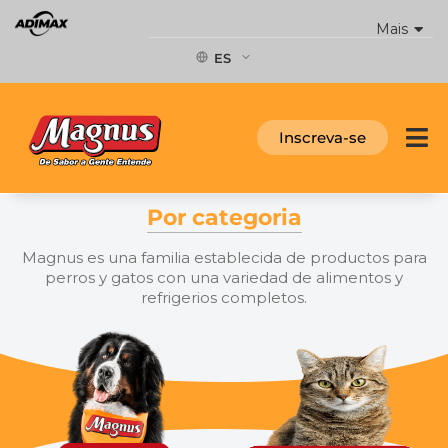
Ir
Mais
al
contenido
ES
Inscreva-se
Por categoria
Magnus es una familia establecida de productos para
perros y gatos con una variedad de alimentos y
refrigerios completos.