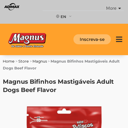
Skip
More
to
content
EN
Inscreva-se
Home
>
Store
>
Magnus
>
Magnus Bifinhos Mastigáveis Adult
Dogs Beef Flavor
Magnus Bifinhos Mastigáveis Adult
Dogs Beef Flavor