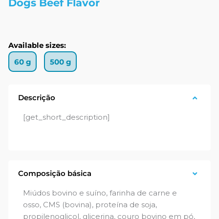
Dogs Beef Flavor
Available sizes:
60 g
500 g
Descrição
[get_short_description]
Composição básica
Miúdos bovino e suíno, farinha de carne e
osso, CMS (bovina), proteína de soja,
propilenoglicol, glicerina, couro bovino em pó,