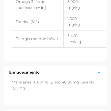
Ômega 3 (ácido
3.000
linolênico) (Mín.)
mg/kg
1.500
Taurina (Mín.)
mg/kg
3.460
Energia metabolizável
kcal/kg
Enriquecimento
Manganês 10,00mg; Zinco 40,00mg; Selênio
0,15mg.