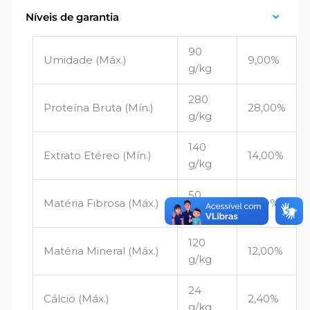
Níveis de garantia
90
Umidade (Máx.)
9,00%
g/kg
280
Proteína Bruta (Mín.)
28,00%
g/kg
140
Extrato Etéreo (Mín.)
14,00%
g/kg
50
Matéria Fibrosa (Máx.)
5,00%
g/kg
120
Matéria Mineral (Máx.)
12,00%
g/kg
24
Cálcio (Máx.)
2,40%
g/kg