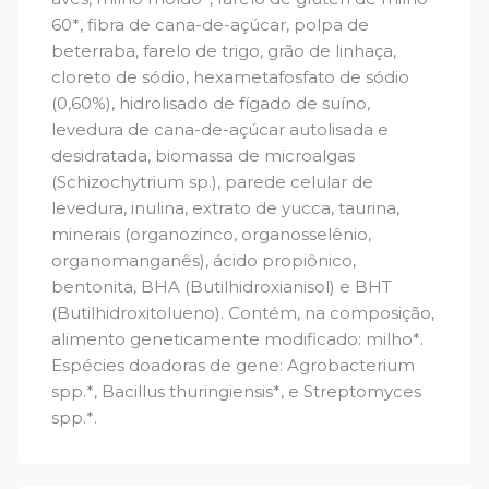
60*, fibra de cana-de-açúcar, polpa de
beterraba, farelo de trigo, grão de linhaça,
cloreto de sódio, hexametafosfato de sódio
(0,60%), hidrolisado de fígado de suíno,
levedura de cana-de-açúcar autolisada e
desidratada, biomassa de microalgas
(Schizochytrium sp.), parede celular de
levedura, inulina, extrato de yucca, taurina,
minerais (organozinco, organosselênio,
organomanganês), ácido propiônico,
bentonita, BHA (Butilhidroxianisol) e BHT
(Butilhidroxitolueno). Contém, na composição,
alimento geneticamente modificado: milho*.
Espécies doadoras de gene: Agrobacterium
spp.*, Bacillus thuringiensis*, e Streptomyces
spp.*.