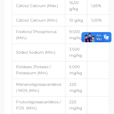
16,50
Cálcio/ Calcium (Máx.)
1,65%
g/kg
Cálcio/ Calcium (Mín.)
10 g/kg
1,00%
Fósforo/ Phosphorus
9.500
0,95%
(Mín.)
mg/kg
3.500
Sódio/ Sodium (Mín.)
mg/kg
Potássio /Potasio /
5.000
Potassium (Mín.)
mg/kg
Mananoligossacarídeos
220
/ MOS (Mín.)
mg/kg
Frutooligossacarídeos /
220
FOS (Mín.)
mg/kg