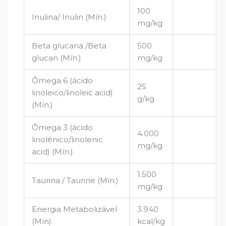
100
Inulina/ Inulin (Mín.)
mg/kg
Beta glucana /Beta
500
glucan (Mín.)
mg/kg
Ômega 6 (ácido
25
linoleico/linoleic acid)
g/kg
(Mín.)
Ômega 3 (ácido
4.000
linolênico/linolenic
mg/kg
acid) (Mín.)
1.500
Taurina / Taurine (Mín.)
mg/kg
Energia Metabolizável
3.940
(Mín).
kcal/kg