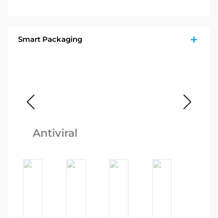
Smart Packaging
Ca
Antiviral
Re