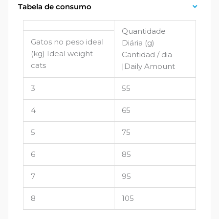
Tabela de consumo
Quantidade
Gatos no peso ideal
Diária (g)
(kg) Ideal weight
Cantidad / dia
cats
|Daily Amount
3
55
4
65
5
75
6
85
7
95
8
105