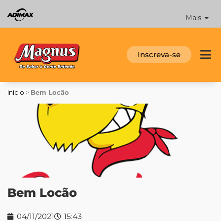
Ir
para
Mais
o
conteúdo
Inscreva-se
Início
>
Bem Locão
Bem Locão
04/11/2021
15:43