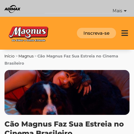
Ir
para
Mais
o
conteúdo
Inscreva-se
Início
>
Magnus
>
Cão Magnus Faz Sua Estreia no Cinema
Brasileiro
Cão Magnus Faz Sua Estreia no
Cinema Brasileiro