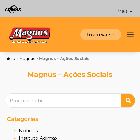
Ir
para
Mais
o
conteúdo
Inscreva-se
Início
>
Magnus
>
Magnus - Ações Sociais
Magnus – Ações Sociais
Pesquisar
Categorias
Notícias
Instituto Adimax