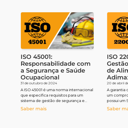
ISO 45001:
ISO 22
Responsabilidade com
Gestão
a Segurança e Saúde
de Ali
Ocupacional
Adima
31 de outubro de 2024
20 de abril d
A ISO 45001 é uma norma internacional
A garantia
que especifica requisitos para um
um compro
sistema de gestão de segurança e
possui um 
saúde ocupacional. Seu objetivo
Segurança 
Saber mais
Saber ma
principal é garantir
certificado