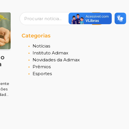
Pesquisar
Categorias
Notícias
Instituto Adimax
 o
Novidades da Adimax
a
Prêmios
Esportes
iente
ções
idade
 no