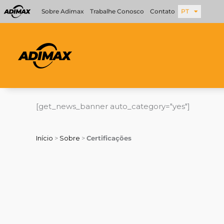
Ir
Sobre Adimax
Trabalhe Conosco
Contato
PT
para
o
conteúdo
[get_news_banner auto_category="yes"]
Início
>
Sobre
>
Certificações