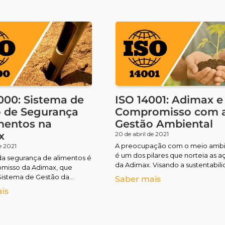
000: Sistema de
ISO 14001: Adimax e
 de Segurança
Compromisso com 
mentos na
Gestão Ambiental
x
20 de abril de 2021
A preocupação com o meio amb
e 2021
é um dos pilares que norteia as a
 da segurança de alimentos é
da Adimax. Visando a sustentabil
misso da Adimax, que
dos processos, a empresa investe
Sistema de Gestão da
Saber mais
de Alimentos corporativo e
is
, na