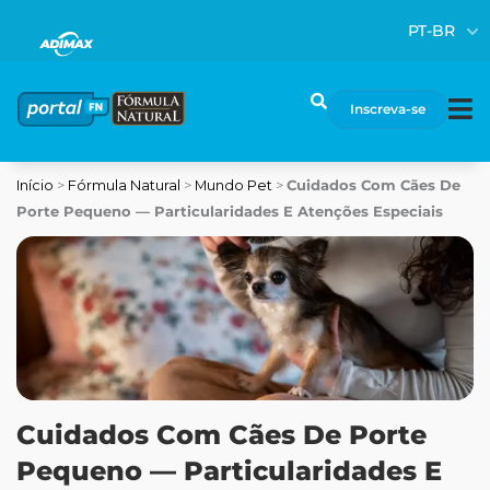
Ir
PT-BR
para
o
conteúdo
Pesquisar
Inscreva-se
Início
>
Fórmula Natural
>
Mundo Pet
>
Cuidados Com Cães De
Porte Pequeno — Particularidades E Atenções Especiais
Cuidados Com Cães De Porte
Pequeno — Particularidades E