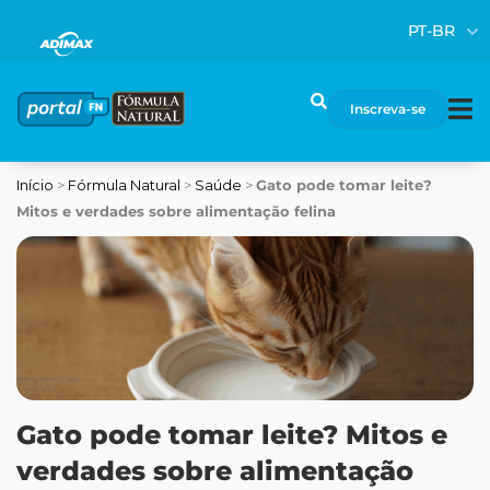
Ir
PT-BR
para
o
conteúdo
Pesquisar
Inscreva-se
Início
>
Fórmula Natural
>
Saúde
>
Gato pode tomar leite?
Mitos e verdades sobre alimentação felina
Gato pode tomar leite? Mitos e
verdades sobre alimentação