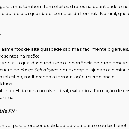
eral, mas também tem efeitos diretos na quantidade e no
ma dieta de alta qualidade, como as da Fórmula Natural, qu
:
 alimentos de alta qualidade são mais facilmente digeríveis
resentes na ração;
ões de alta qualidade reduzem a ocorrência de
problemas di
extrato de
Yucca Schidigera
, por exemplo, ajudam a diminuir
o intestino, melhorando a fermentação microbiana e,
íduos;
r o pH da urina no nível ideal, evitando a formação de cris
 animal.
érie FN+
ncial para oferecer qualidade de vida para o seu bichano!