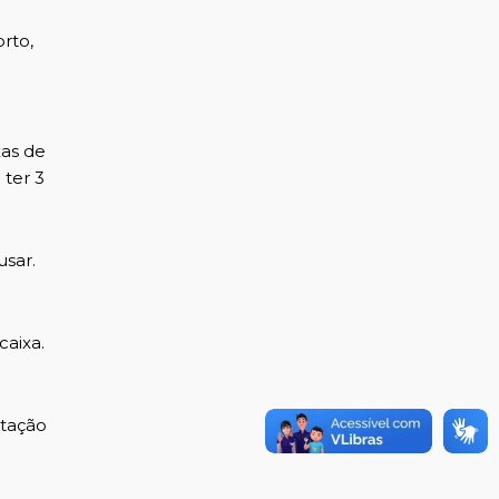
rto,
xas de
ter 3
usar.
caixa.
ptação