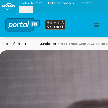
Ir
Sobre Adimax
Trabalhe Conosco
Contato
para
PT
o
conteúdo
Início
>
Fórmula Natural
>
Mundo Pet
>
Problemas Com A Caixa De Ar