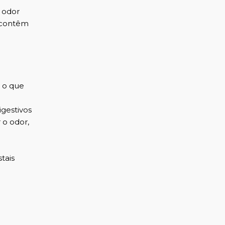
 odor
e contêm
, o que
gestivos
 o odor,
tais