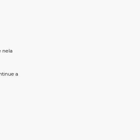
é nela
ntinue a