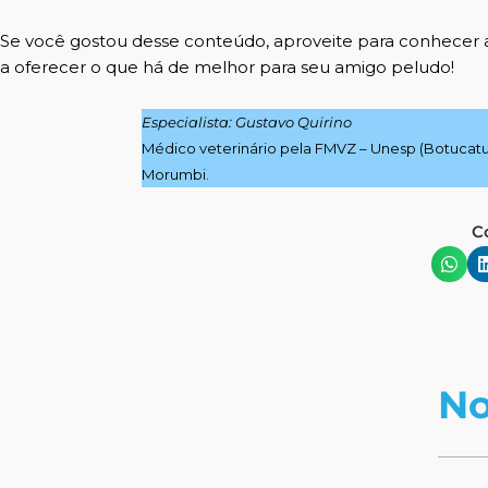
Se você gostou desse conteúdo,
aproveite para conhecer 
a oferecer o que há de melhor para seu amigo peludo!
Especialista: Gustavo Quirino
Médico veterinário pela FMVZ – Unesp (Botuca
Morumbi.
C
No