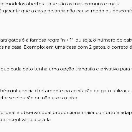
eia: modelos abertos – que são as mais comuns e mais
garantir que a caixa de areia não cause medo ou desconfo
ra gatos é a famosa regra “n + 1”, ou seja, o número de cai
 na casa. Exemplo: em uma casa com 2 gatos, o correto é 
 que cada gato tenha uma opção tranquila e privativa para 
ém influencia diretamente na aceitação do gato utilizar a 
tar se eles irão ou não usar a caixa.
e o ideal é observar qual proporciona maior conforto e ada
e incentivá-lo a usá-la.