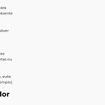
para
ambiente
tiver
tes
rtas ou
, evite
emplo).
dor