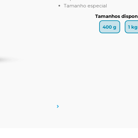
Tamanho especial
Tamanhos disponí
400 g
1 kg