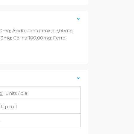
,00mg; Ácido Pantotênico 7,00mg;
03mg; Colina 100,00mg; Ferro
) Units / dia
 Up to 1
2