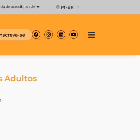
a de acessibilidade
PT-BR
Facebook
Instagram
Linkedin
Youtube
Inscreva-se
s Adultos
s