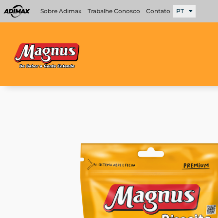
Ir
Sobre Adimax
Trabalhe Conosco
Contato
PT
para
o
conteúdo