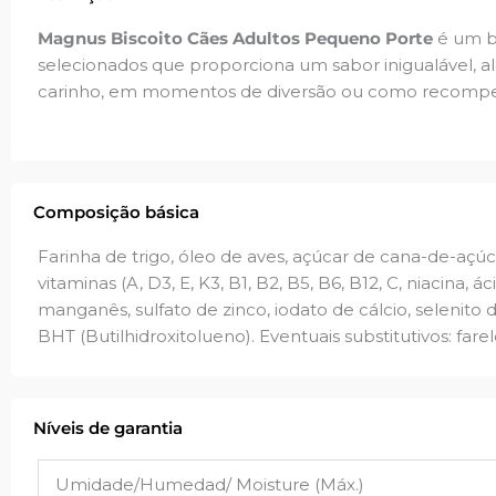
Magnus Biscoito Cães Adultos Pequeno Porte
é um bi
selecionados que proporciona um sabor inigualável, a
carinho, em momentos de diversão ou como recompe
Composição básica
Farinha de trigo, óleo de aves, açúcar de cana-de-açúc
vitaminas (A, D3, E, K3, B1, B2, B5, B6, B12, C, niacina, á
manganês, sulfato de zinco, iodato de cálcio, selenito d
BHT (Butilhidroxitolueno). Eventuais substitutivos: fare
Níveis de garantia
Umidade/Humedad/ Moisture (Máx.)