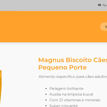
Ajud
Magnus Biscoito Cãe
Pequeno Porte
Alimento específico para cães adulto
Pelagem brilhante
Auxilia na limpeza bucal
Com 21 vitaminas e minerais
Super crocante