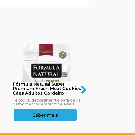
Fórmula Natur
Fórmula Natural Super
Premium Life 
Premium Fresh Meat Cookies
7+ Sabor Fran
Cães Adultos Cordeiro
As mudanças fisi
Feitos cuidadosamente para deixar
consequência d
os momentos entre você e seu...
começam a se...
Saber mais
Saber