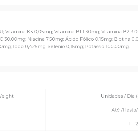
UI; Vitamina K3 0,05mg; Vitamina B1 1,30mg; Vitamina B2 3
C 30,00mg; Niacina 7,50mg; Ácido Fólico 0,15mg; Biotina 0,
mg; Iodo 0,425mg; Selênio 0,15mg; Potássio 100,00mg.
Weight
Unidades / Dia (g
Até /Hasta/
1 – 