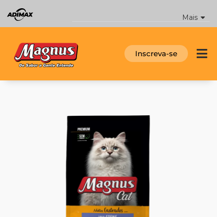
Ir
para
Mais
o
conteúdo
Inscreva-se