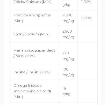
Cálcio/ Calcium (Mín.)
1,00%
g/kg
Fósforo/ Phosphorus
9.000
0,90%
(Mín.)
mg/kg
2.500
Sódio/ Sodium (Mín.)
mg/kg
Mananoligossacarídeos
220
/ MOS (Mín.)
mg/kg
100
Inulina / Inulin (Mín.)
mg/kg
Ômega 6 (ácido
16
linoleico/linoleic acid)
g/kg
(Mín.)