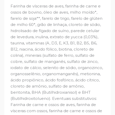
Farinha de vísceras de aves, farinha de carne e
ossos de bovino, óleo de aves, milho moído*,
farelo de soja**, farelo de trigo, farelo de glúten
de milho 60*, grão de linhaça, cloreto de sódio,
hidrolisado de fígado de suíno, parede celular
de levedura, inulina, extrato de yucca (0,03%),
taurina, vitaminas (A, D3, E, K3, B1, B2, B5, B6,
B12, niacina, ácido fólico, biotina, cloreto de
colina), minerais (sulfato de ferro, sulfato de
cobre, sulfato de manganês, sulfato de zinco,
iodato de cálcio, selenito de sódio, organozinco,
organosselênio, organomanganês), metionina,
ácido propiônico, ácido fosfórico, ácido cítrico,
cloreto de amônio, sulfato de amônio,
bentonita, BHA (Butilhidroxianisol) e BHT
(Butilhidroxitolueno). Eventuais substitutivos:
Farinha de carne e ossos de aves, farinha de
vísceras com ossos, farinha de carne e ossos de