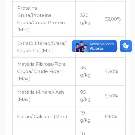
Proteína
Bruta/Proteína
320
32,00%
Cruda/Crude Protein
g/kg
(Mín.)
Extrato Etéreo/Grasa/
90
9,00%
Crude Fat (Mín.)
g/kg
Matéria Fibrosa/Fibra
45
Cruda/ Crude Fiber
4,50%
g/kg
(Máx.)
Matéria Mineral/ Ash
95
9,50%
(Máx.)
g/kg
19
Cálcio/ Calcium (Máx.)
1,90%
g/kg
10