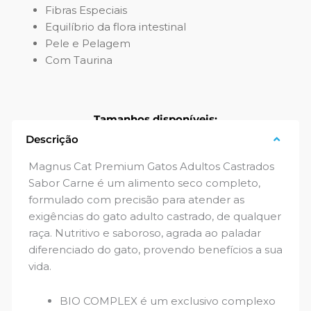
Fibras Especiais
Equilíbrio da flora intestinal
Pele e Pelagem
Com Taurina
Tamanhos disponíveis:
Descrição
1 kg
2,5 kg
10.1 kg
20 kg
Magnus Cat Premium Gatos Adultos Castrados
Sabor Carne é um alimento seco completo,
formulado com precisão para atender as
exigências do gato adulto castrado, de qualquer
raça. Nutritivo e saboroso, agrada ao paladar
diferenciado do gato, provendo benefícios a sua
vida.
BIO COMPLEX é um exclusivo complexo