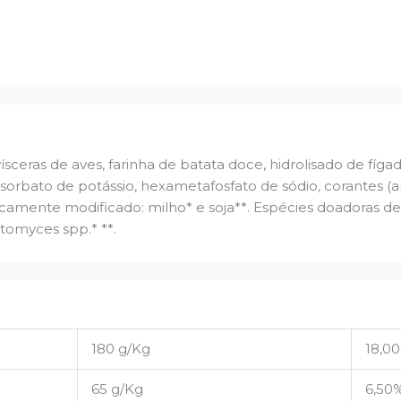
ísceras de aves, farinha de batata doce, hidrolisado de fígado
, sorbato de potássio, hexametafosfato de sódio, corantes (
amente modificado: milho* e soja**. Espécies doadoras de
ptomyces spp.* **.
180 g/Kg
18,0
65 g/Kg
6,50