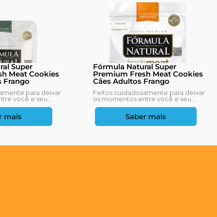
ral Super
Fórmula Natural Super
h Meat Cookies
Premium Fresh Meat Cookies
s Frango
Cães Adultos Frango
amente para deixar
Feitos cuidadosamente para deixar
re você e seu...
os momentos entre você e seu...
r mais
Saber mais