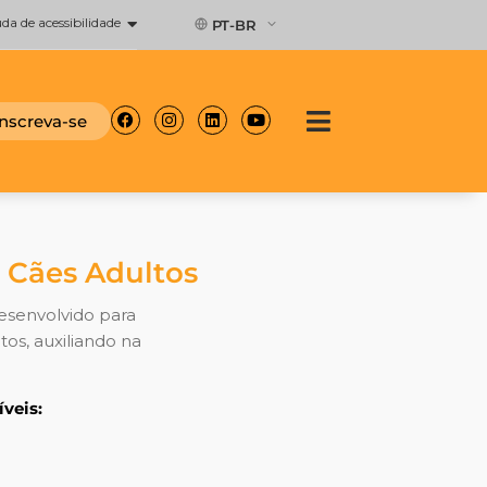
a de acessibilidade
PT-BR
Facebook
Instagram
Linkedin
Youtube
Inscreva-se
 Cães Adultos
esenvolvido para
os, auxiliando na
veis: