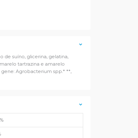
 de suíno, glicerina, gelatina,
amarelo tartrazina e amarelo
 gene: Agrobacterium spp.* **,
0%
%