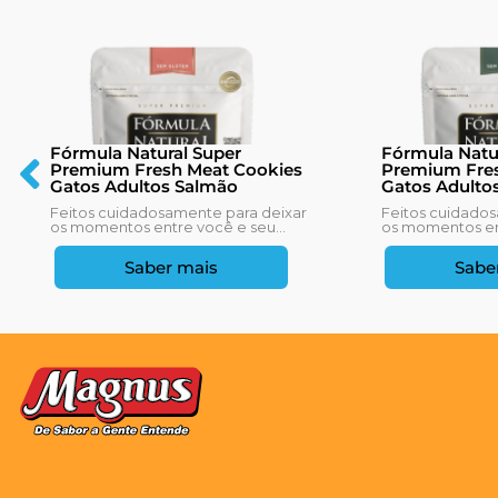
Fórmula Natural Super
Fórmula Natu
Premium Fresh Meat Cookies
Premium Fres
Gatos Adultos Salmão
Gatos Adulto
Feitos cuidadosamente para deixar
Feitos cuidados
os momentos entre você e seu...
os momentos ent
Saber mais
Sabe