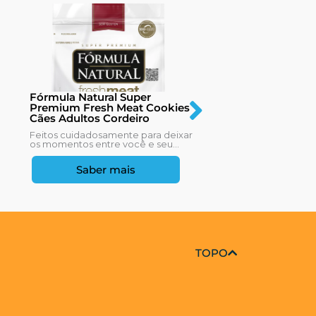
Fórmula Natur
Fórmula Natural Super
Premium Life 
Premium Fresh Meat Cookies
7+ Sabor Fran
Cães Adultos Cordeiro
As mudanças fisi
Feitos cuidadosamente para deixar
consequência d
os momentos entre você e seu...
começam a se...
Saber mais
Saber
TOPO