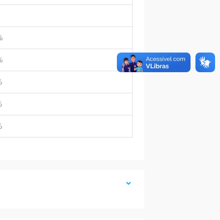
%
%
%
%
%
%