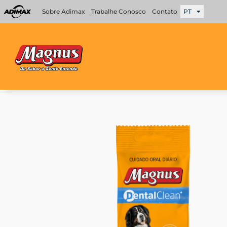
Ir
Sobre Adimax
Trabalhe Conosco
Contato
PT
para
o
conteúdo