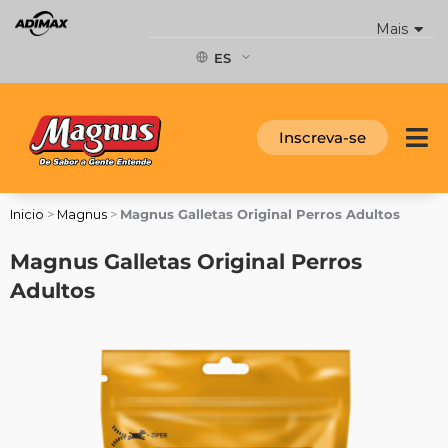
Ir
Mais
al
contenido
ES
Inscreva-se
Inicio
>
Magnus
>
Magnus Galletas Original Perros Adultos
Magnus Galletas Original Perros
Adultos