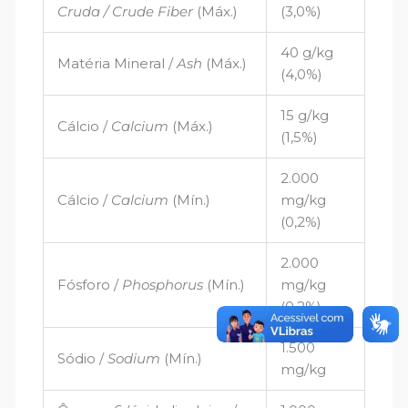
Cruda / Crude Fiber
(Máx.)
(3,0%)
40 g/kg
Matéria Mineral /
Ash
(Máx.)
(4,0%)
15 g/kg
Cálcio /
Calcium
(Máx.)
(1,5%)
2.000
Cálcio /
Calcium
(Mín.)
mg/kg
(0,2%)
2.000
Fósforo /
Phosphorus
(Mín.)
mg/kg
(0,2%)
1.500
Sódio /
Sodium
(Mín.)
mg/kg