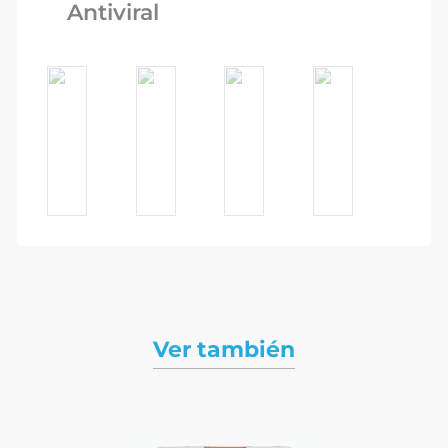
Ca
Antiviral
Re
Ver también