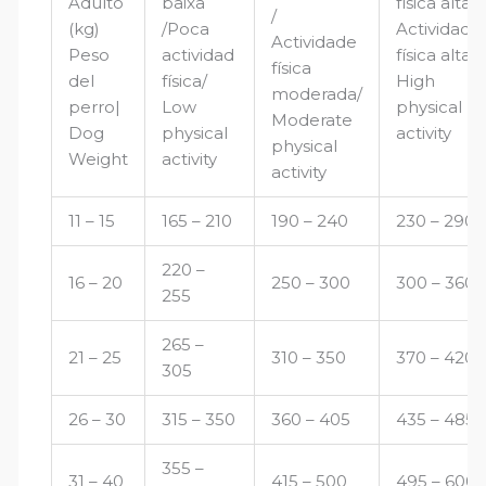
Adulto
baixa
física alta /
/
(kg)
/Poca
Actividade
Actividade
Peso
actividad
física alta/
física
del
física/
High
moderada/
perro|
Low
physical
Moderate
Dog
physical
activity
physical
Weight
activity
activity
11 – 15
165 – 210
190 – 240
230 – 290
220 –
16 – 20
250 – 300
300 – 360
255
265 –
21 – 25
310 – 350
370 – 420
305
26 – 30
315 – 350
360 – 405
435 – 485
355 –
31 – 40
415 – 500
495 – 600