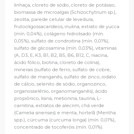
linhaça, cloreto de sódio, cloreto de potássio,
biomassa de microalgas (Schizochytrium sp.),
zeolita, parede celular de levedura,
frutooligossacarídeos, inulina, extrato de yucca
(mín. 0,04%), colágeno hidrolisado (mín.
0,05%), sulfato de condroitina (mín. 0,01%),
sulfato de glicosamina (mín. 0,03%), vitaminas
(A, D3, E, K3, B1, B2, B5, B6, B12, C, niacina,
ácido fólico, biotina, cloreto de colina),
minerais (sulfato de ferro, sulfato de cobre,
sulfato de manganês, sulfato de zinco, iodato
de cálcio, selenito de sódio, organozinco,
organosselênio, organomanganês), ácido
propiônico, lisina, metionina, taurina, L-
carnitina, extratos de alecrim, chá verde
(Camelia sinenses) e menta, hortelã (Mentha
spp.), cúrcuma (curcuma longa) (mín. 0,01%),
concentrado de tocoferóis (mín. 0,01%).