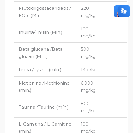
Frutooligossacarídeos /
220
FOS (Mín.)
mg/kg
100
Inulina/ Inulin (Mín.)
mg/kg
Beta glucana /Beta
500
glucan (Mín.)
mg/kg
Lisina /Lysine (mín.)
14 g/kg
Metionina /Methionine
6.000
(mín.)
mg/kg
800
Taurina /Taurine (mín.)
mg/kg
L-Carnitina / L-Carnitine
100
(mín.)
mg/kg