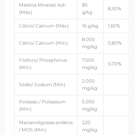
Matéria Mineral/ Ash
85
8,50%
(Máx.)
g/kg
Cálcio/ Calcium (Máx.)
16 g/kg
1,60%
8.000
Cálcio/ Calcium (Mín.)
0,80%
mg/kg
Fósforo/ Phosphorus
7.000
0,70%
(Mín.)
mg/kg
2.000
Sódio/ Sodium (Mín.)
mg/kg
Potássio / Potassium
5.000
(Mín.)
mg/kg
Mananoligossacarídeos
220
/ MOS (Mín.)
mg/kg