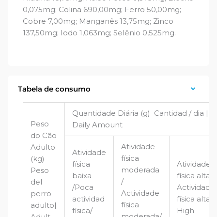
0,075mg; Colina 690,00mg; Ferro 50,00mg;
Cobre 7,00mg; Manganês 13,75mg; Zinco
137,50mg; Iodo 1,063mg; Selênio 0,525mg.
Tabela de consumo
Quantidade Diária (g) Cantidad / dia |
Peso
Daily Amount
do Cão
Atividade
Adulto
Atividade
física
(kg)
física
Atividade
moderada
Peso
baixa
física alta /
/
del
/Poca
Actividade
Actividade
perro
actividad
física alta/
física
adulto|
física/
High
moderada/
Adult