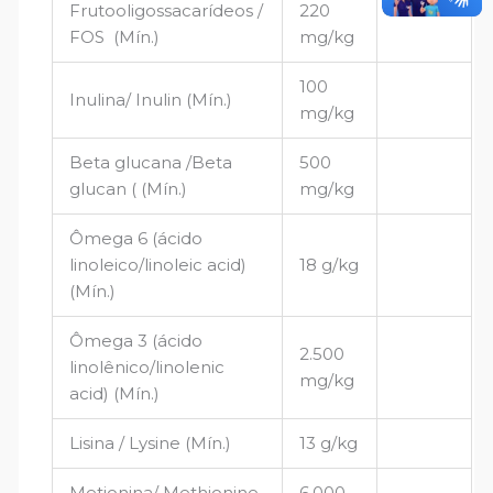
Frutooligossacarídeos /
220
FOS (Mín.)
mg/kg
100
Inulina/ Inulin (Mín.)
mg/kg
Beta glucana /Beta
500
glucan ( (Mín.)
mg/kg
Ômega 6 (ácido
linoleico/linoleic acid)
18 g/kg
(Mín.)
Ômega 3 (ácido
2.500
linolênico/linolenic
mg/kg
acid) (Mín.)
Lisina / Lysine (Mín.)
13 g/kg
Metionina/ Methionine
6.000