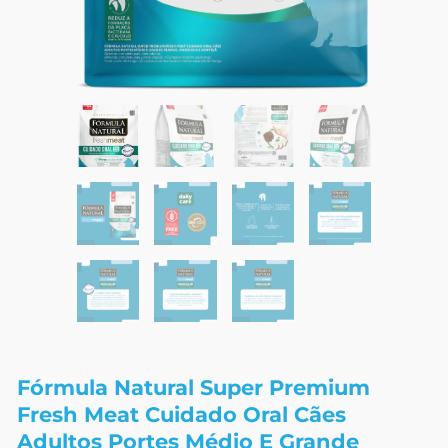
Fórmula Natural Super Premium
Fresh Meat Cuidado Oral Cães
Adultos Portes Médio E Grande