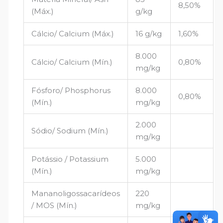
8,50%
(Máx.)
g/kg
Cálcio/ Calcium (Máx.)
16 g/kg
1,60%
8.000
Cálcio/ Calcium (Mín.)
0,80%
mg/kg
Fósforo/ Phosphorus
8.000
0,80%
(Mín.)
mg/kg
2.000
Sódio/ Sodium (Mín.)
mg/kg
Potássio / Potassium
5.000
(Mín.)
mg/kg
Mananoligossacarídeos
220
/ MOS (Mín.)
mg/kg