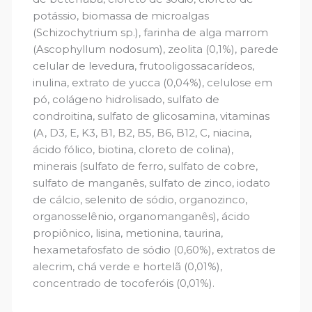
potássio, biomassa de microalgas
(Schizochytrium sp.), farinha de alga marrom
(Ascophyllum nodosum), zeolita (0,1%), parede
celular de levedura, frutooligossacarídeos,
inulina, extrato de yucca (0,04%), celulose em
pó, colágeno hidrolisado, sulfato de
condroitina, sulfato de glicosamina, vitaminas
(A, D3, E, K3, B1, B2, B5, B6, B12, C, niacina,
ácido fólico, biotina, cloreto de colina),
minerais (sulfato de ferro, sulfato de cobre,
sulfato de manganês, sulfato de zinco, iodato
de cálcio, selenito de sódio, organozinco,
organosselênio, organomanganês), ácido
propiônico, lisina, metionina, taurina,
hexametafosfato de sódio (0,60%), extratos de
alecrim, chá verde e hortelã (0,01%),
concentrado de tocoferóis (0,01%).