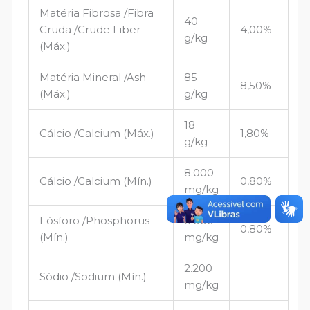
Matéria Fibrosa /Fibra
40
Cruda /Crude Fiber
4,00%
g/kg
(Máx.)
Matéria Mineral /Ash
85
8,50%
(Máx.)
g/kg
18
Cálcio /Calcium (Máx.)
1,80%
g/kg
8.000
Cálcio /Calcium (Mín.)
0,80%
mg/kg
Fósforo /Phosphorus
8.000
0,80%
(Mín.)
mg/kg
2.200
Sódio /Sodium (Mín.)
mg/kg