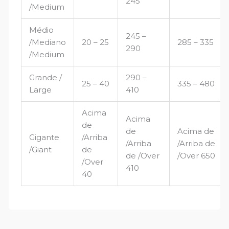
245
/Medium
Médio
245 –
/Mediano
20 – 25
285 – 335
290
/Medium
Grande /
290 –
25 – 40
335 – 480
Large
410
Acima
Acima
de
de
Acima de
Gigante
/Arriba
/Arriba
/Arriba de
/Giant
de
de /Over
/Over 650
/Over
410
40