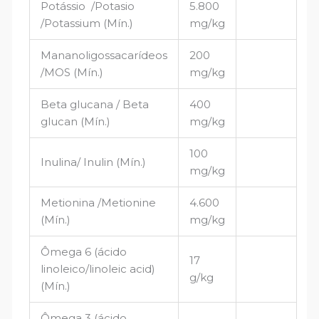
Potássio /Potasio
5.800
/Potassium (Mín.)
mg/kg
Mananoligossacarídeos
200
/MOS (Mín.)
mg/kg
Beta glucana / Beta
400
glucan (Mín.)
mg/kg
100
Inulina/ Inulin (Mín.)
mg/kg
Metionina /Metionine
4.600
(Mín.)
mg/kg
Ômega 6 (ácido
17
linoleico/linoleic acid)
g/kg
(Mín.)
Ômega 3 (ácido