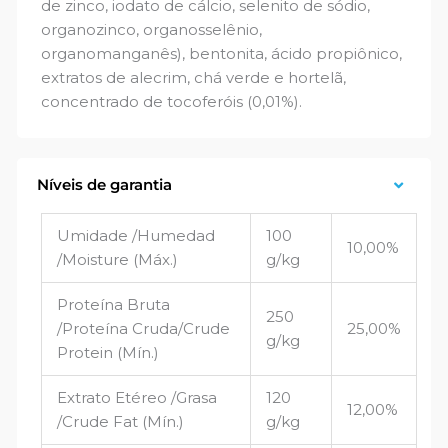
de zinco, iodato de cálcio, selenito de sódio,
organozinco, organosselênio,
organomanganês), bentonita, ácido propiônico,
extratos de alecrim, chá verde e hortelã,
concentrado de tocoferóis (0,01%).
Níveis de garantia
Umidade /Humedad
100
10,00%
/Moisture (Máx.)
g/kg
Proteína Bruta
250
/Proteína Cruda/Crude
25,00%
g/kg
Protein (Mín.)
Extrato Etéreo /Grasa
120
12,00%
/Crude Fat (Mín.)
g/kg