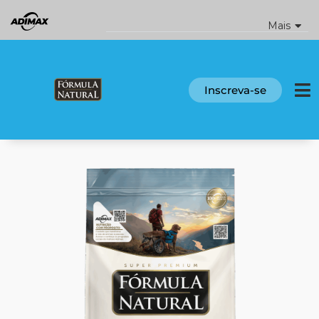
Ir
para
Mais
o
conteúdo
Inscreva-se