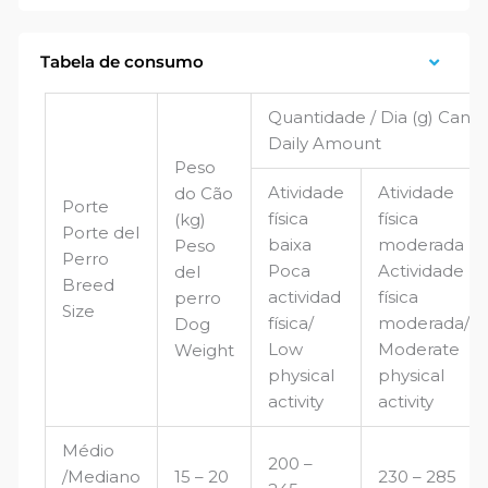
Tabela de consumo
Quantidade / Dia (g) Cantid
Daily Amount
Peso
Atividade
Atividade
do Cão
Porte
física
física
(kg)
Porte del
baixa
moderada
Peso
Perro
Poca
Actividade
del
Breed
actividad
física
perro
Size
física/
moderada/
Dog
Low
Moderate
Weight
physical
physical
activity
activity
Médio
200 –
/Mediano
15 – 20
230 – 285