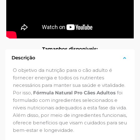
Tamanhos disponíveis:
Descrição
15 kg
20 kg
O objetivo da nutrição para o cão adulto é
fornecer energia e todos os nutrientes
necessários para manter sua saúde e vitalidade.
Por isso,
Fórmula Natural Pro Cães Adultos
foi
formulado com ingredientes selecionados e
níveis nutricionais adequados a esta fase da vida.
Além disso, por meio de ingredientes funcionais,
oferece benefícios que visam cuidados para seu
bem-estar e longevidade.