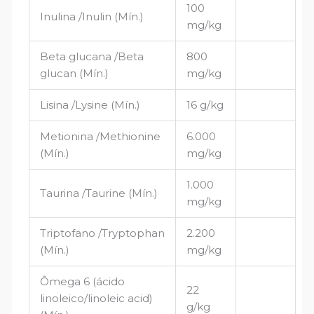
100
Inulina /Inulin (Mín.)
mg/kg
Beta glucana /Beta
800
glucan (Mín.)
mg/kg
Lisina /Lysine (Mín.)
16 g/kg
Metionina /Methionine
6.000
(Mín.)
mg/kg
1.000
Taurina /Taurine (Mín.)
mg/kg
Triptofano /Tryptophan
2.200
(Mín.)
mg/kg
Ômega 6 (ácido
22
linoleico/linoleic acid)
g/kg