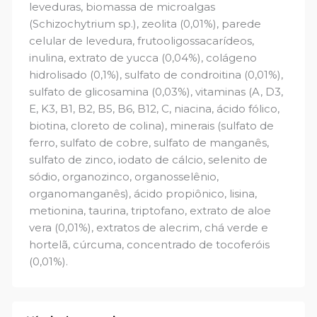
leveduras, biomassa de microalgas
(Schizochytrium sp.), zeolita (0,01%), parede
celular de levedura, frutooligossacarídeos,
inulina, extrato de yucca (0,04%), colágeno
hidrolisado (0,1%), sulfato de condroitina (0,01%),
sulfato de glicosamina (0,03%), vitaminas (A, D3,
E, K3, B1, B2, B5, B6, B12, C, niacina, ácido fólico,
biotina, cloreto de colina), minerais (sulfato de
ferro, sulfato de cobre, sulfato de manganês,
sulfato de zinco, iodato de cálcio, selenito de
sódio, organozinco, organosselênio,
organomanganês), ácido propiônico, lisina,
metionina, taurina, triptofano, extrato de aloe
vera (0,01%), extratos de alecrim, chá verde e
hortelã, cúrcuma, concentrado de tocoferóis
(0,01%).