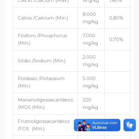
Cálcio /Calcium (Máx.)
16 g/kg
1,60%
8.000
Cálcio /Calcium (Mín.)
0,80%
mg/kg
Fósforo /Phosphorus
7.000
0,70%
(Mín.)
mg/kg
2.000
Sódio /Sodium (Mín.)
mg/kg
Potássio /Potassium
5.000
(Mín.)
mg/kg
Mananoligossacarídeos
220
/MOS (Mín.)
mg/kg
Frutooligossacarídeos
220
/FOS (Mín.)
mg/kg