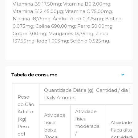
Vitamina B5 17,50mg; Vitamina B6 2,00mg;
Vitamina B12 45,00µg; Vitamina C 75,00mg;
Niacina 18,75mg; Ácido Fólico 0,375mg; Biotina
0,075mg; Colina 690,00mg; Ferro 50,00mg;
Cobre 7,00mg; Manganês 13,75mg; Zinco
137,50mg; Iodo 1,063mg; Selênio 0,525mg.
Tabela de consumo
Quantidade Diária (g) Cantidad / dia |
Peso
Daily Amount
do Cão
Atividade
Adulto
Atividade
física
(kg)
física
Atividade
moderada
Peso
baixa
física alta /
/
del
/Poca
Actividade