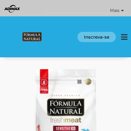
Ir
para
Mais
o
conteúdo
Inscreva-se