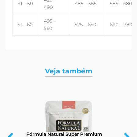
41 – 50
485 – 565
585 – 680
490
495 –
51 – 60
575 – 650
690 – 780
560
Veja também
Fórmula Natural Super Premium