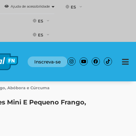
Ajuda de acessibilidade
ES
ES
ES
Instagram
Youtube
Facebook
Tiktok
Inscreva-se
ngo, Abóbora e Cúrcuma
es Mini E Pequeno Frango,