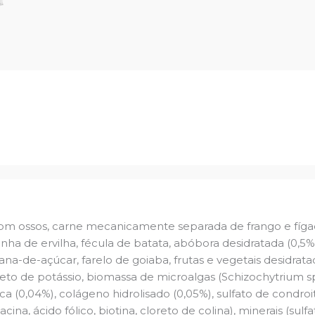
om ossos, carne mecanicamente separada de frango e fígado
nha de ervilha, fécula de batata, abóbora desidratada (0,5%
 cana-de-açúcar, farelo de goiaba, frutas e vegetais desidra
oreto de potássio, biomassa de microalgas (Schizochytrium sp.
cca (0,04%), colágeno hidrolisado (0,05%), sulfato de condroi
iacina, ácido fólico, biotina, cloreto de colina), minerais (sulf