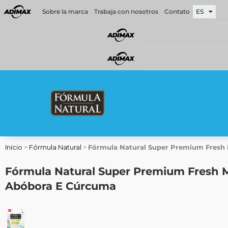
Ir
Sobre la marca
Trabaja con nosotros
Contato
ES
al
contenido
Inicio
>
Fórmula Natural
>
Fórmula Natural Super Premium Fresh 
Fórmula Natural Super Premium Fresh M
Abóbora E Cúrcuma