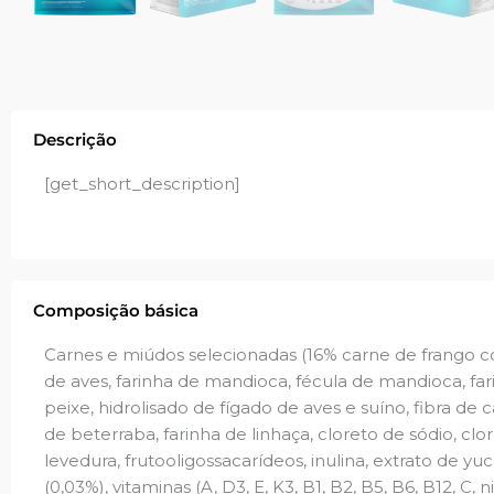
Descrição
[get_short_description]
Composição básica
Carnes e miúdos selecionadas (16% carne de frango c
de aves, farinha de mandioca, fécula de mandioca, fari
peixe, hidrolisado de fígado de aves e suíno, fibra de
de beterraba, farinha de linhaça, cloreto de sódio, cl
levedura, frutooligossacarídeos, inulina, extrato de yu
(0,03%), vitaminas (A, D3, E, K3, B1, B2, B5, B6, B12, C, n