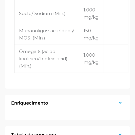
1.000
Sódio/ Sodium (Mín.)
mg/kg
Mananoligossacarídeos/
150
MOS (Mín.)
mg/kg
Ômega 6 (ácido
1.000
linoleico/linoleic acid)
mg/kg
(Mín.)
Enriquecimento
Tabela de consumo