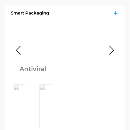
Smart Packaging
Fo
Antiviral
Q