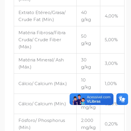
Extrato Etéreo/Grasa/
40
4,00%
Crude Fat (Mín.)
g/kg
Matéria Fibrosa/Fibra
50
Cruda/ Crude Fiber
5,00%
g/kg
(Máx.)
Matéria Mineral/ Ash
30
3,00%
(Máx.)
g/kg
10
Cálcio/ Calcium (Máx.)
1,00%
g/kg
2.000
Cálcio/ Calcium (Mín.)
0,20%
mg/kg
Fósforo/ Phosphorus
2.000
0,20%
(Mín.)
mg/kg