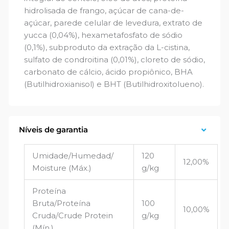
hidrolisada de frango, açúcar de cana-de-
açúcar, parede celular de levedura, extrato de
yucca (0,04%), hexametafosfato de sódio
(0,1%), subproduto da extração da L-cistina,
sulfato de condroitina (0,01%), cloreto de sódio,
carbonato de cálcio, ácido propiônico, BHA
(Butilhidroxianisol) e BHT (Butilhidroxitolueno).
Níveis de garantia
Umidade/Humedad/
120
12,00%
Moisture (Máx.)
g/kg
Proteína
Bruta/Proteína
100
10,00%
Cruda/Crude Protein
g/kg
(Mín.)