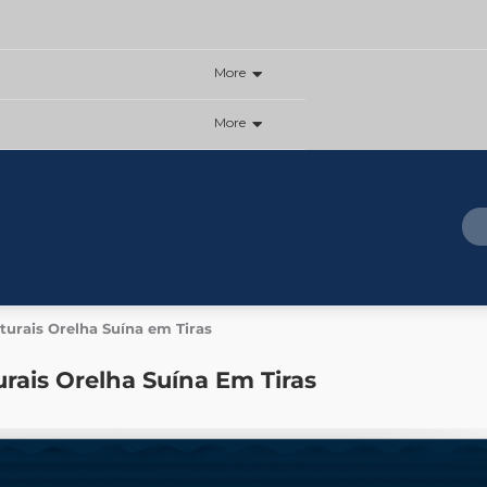
More
More
urais Orelha Suína em Tiras
rais Orelha Suína Em Tiras