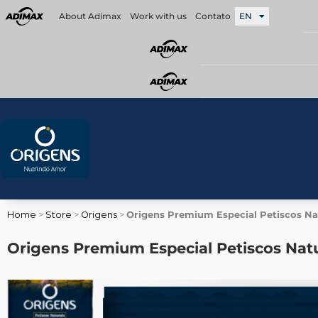
Skip
About Adimax
Work with us
Contato
EN
to
content
Home
>
Store
>
Origens
>
Origens Premium Especial Petiscos Nat
Origens Premium Especial Petiscos Natu