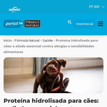
Ir
PT-BR
para
o
conteúdo
Pesquisar
Inscreva-se
Início
>
Fórmula Natural
>
Saúde
>
Proteína hidrolisada para
cães: a aliada essencial contra alergias e sensibilidades
alimentares
Proteína hidrolisada para cães: