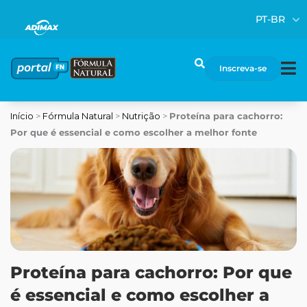
Ir
PT-BR
para
o
conteúdo
Pesquisar
Inscreva-se
Início
>
Fórmula Natural
>
Nutrição
>
Proteína para cachorro:
Por que é essencial e como escolher a melhor fonte
Proteína para cachorro: Por que
é essencial e como escolher a