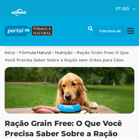
Ir
PT-BR
para
o
conteúdo
Pesquisar
Inscreva-se
Início
>
Fórmula Natural
>
Nutrição
>
Ração Grain Free: O Que
Você Precisa Saber Sobre a Ração sem Grãos para Cães
Ração Grain Free: O Que Você
Precisa Saber Sobre a Ração