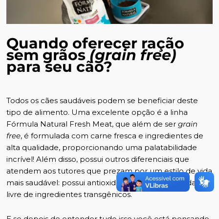
Quando oferecer ração
sem grãos
(grain free)
para seu cão?
Todos os cães saudáveis podem se beneficiar deste
tipo de alimento. Uma excelente opção é a linha
Fórmula Natural Fresh Meat, que além de ser
grain
free
, é formulada com carne fresca e ingredientes de
alta qualidade, proporcionando uma palatabilidade
incrível! Além disso, possui outros diferenciais que
atendem aos tutores que prezam por um estilo de vida
mais saudável: possui antioxidantes naturais e ainda é
livre de ingredientes transgênicos.
E se depois de entender tudo isso você está pensando