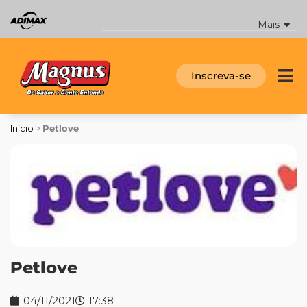
Ir
para
Mais
o
conteúdo
Inscreva-se
Início
>
Petlove
Petlove
04/11/2021
17:38