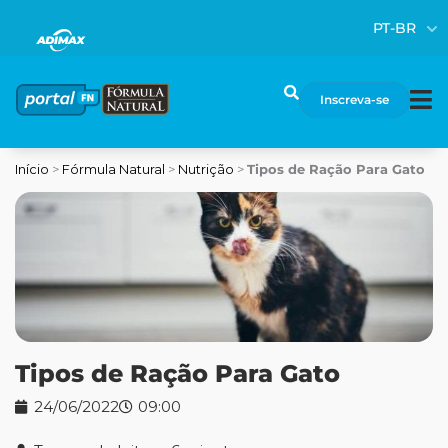
Ir
PT-BR
para
o
conteúdo
Pesquisar
Inscreva-se
Início
>
Fórmula Natural
>
Nutrição
>
Tipos de Ração Para Gato
Tipos de Ração Para Gato
24/06/2022
09:00