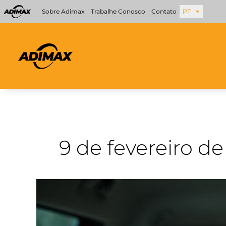
Ir
Sobre Adimax
Trabalhe Conosco
Contato
PT
para
o
conteúdo
9 de fevereiro d
Vai
viajar
com
seu