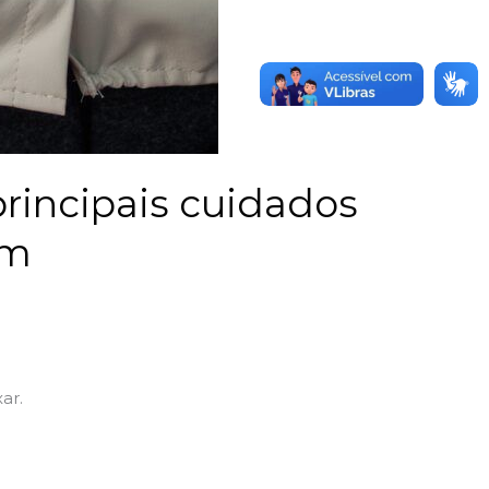
principais cuidados
em
ar.