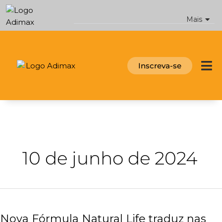
Ir
para
Mais
o
conteúdo
Inscreva-se
10 de junho de 2024
Nova
Fórmula
Nova Fórmula Natural Life traduz nas
Natural