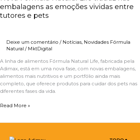
Life
embalagens as emoções vividas entre
traduz
tutores e pets
nas
embalagens
as
Deixe um comentário
/
Notícias
,
Novidades Fórmula
emoções
Natural
/
MktDigital
vividas
entre
A linha de alimentos Fórmula Natural Life, fabricada pela
tutores
Adimax, está em uma nova fase, com novas embalagens,
e
alimentos mais nutritivos e um portfólio ainda mais
pets
completo, que oferece produtos para cuidar dos pets nas
diferentes fases da vida.
Read More »