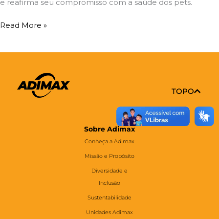
e reafirma seu compromisso com a saúde dos pets.
Read More »
TOPO
Sobre Adimax
Conheça a Adimax
Missão e Propósito
Diversidade e
Inclusão
Sustentabilidade
Unidades Adimax