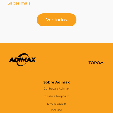
Saber mais
pessoas com deficiência ou reabilitados.
Ver todos
TOPO
Sobre Adimax
Conheça a Adimax
Missão e Propósito
Diversidade e
Inclusão