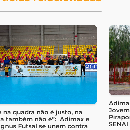
Adimax
Jovem 
e na quadra não é justo, na
Pirapo
da também não é”: Adimax e
SENAI
gnus Futsal se unem contra