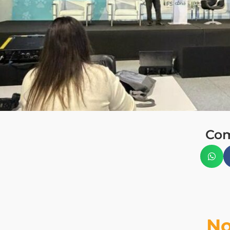
Com
No