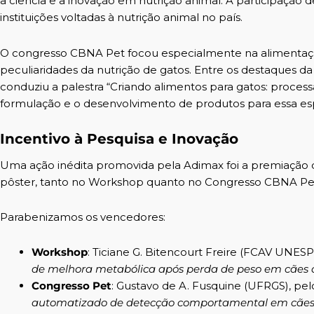
a ciência e a inovação em nutrição animal. A participação 
instituições voltadas à nutrição animal no país.
O congresso CBNA Pet focou especialmente na alimentaçã
peculiaridades da nutrição de gatos. Entre os destaques d
conduziu a palestra “Criando alimentos para gatos: processa
formulação e o desenvolvimento de produtos para essa esp
Incentivo à Pesquisa e Inovação
Uma ação inédita promovida pela Adimax foi a premiação 
pôster, tanto no Workshop quanto no Congresso CBNA Pe
Parabenizamos os vencedores:
Workshop
: Ticiane G. Bitencourt Freire (FCAV UNESP
de melhora metabólica após perda de peso em cães 
Congresso Pet
: Gustavo de A. Fusquine (UFRGS), pel
automatizado de detecção comportamental em cães b