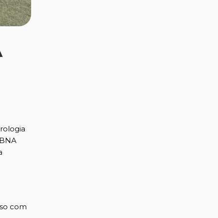
A
rologia
 CBNA
a
sso com