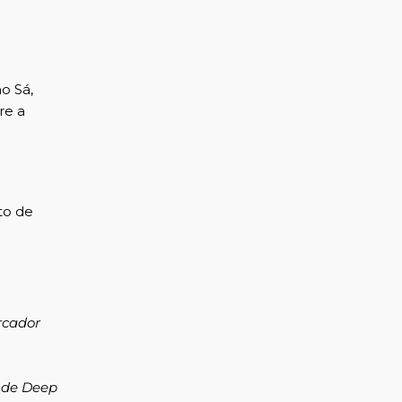
o Sá,
re a
to de
rcador
 de Deep