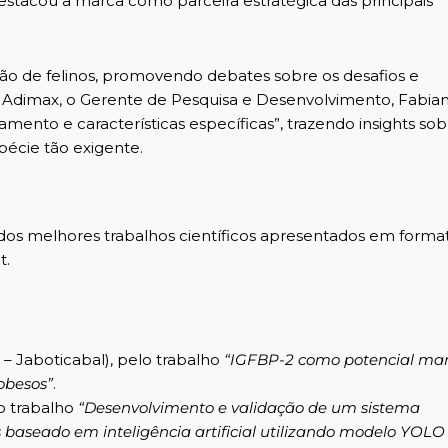
destacou a marca como parceira estratégica das principais
o de felinos, promovendo debates sobre os desafios e
a Adimax, o Gerente de Pesquisa e Desenvolvimento, Fabian
mento e características específicas”, trazendo insights sob
écie tão exigente.
dos melhores trabalhos científicos apresentados em forma
t.
 – Jaboticabal), pelo trabalho
“IGFBP-2 como potencial ma
obesos”
.
o trabalho
“Desenvolvimento e validação de um sistema
aseado em inteligência artificial utilizando modelo YOLO