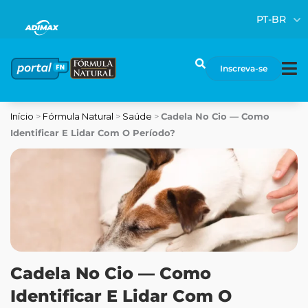
Ir
PT-BR
para
o
conteúdo
Pesquisar
Inscreva-se
Início
>
Fórmula Natural
>
Saúde
>
Cadela No Cio — Como
Identificar E Lidar Com O Período?
Cadela No Cio — Como
Identificar E Lidar Com O