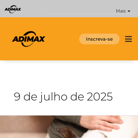
Ir
para
Mais
o
conteúdo
Inscreva-se
9 de julho de 2025
Cadela
No
Cio