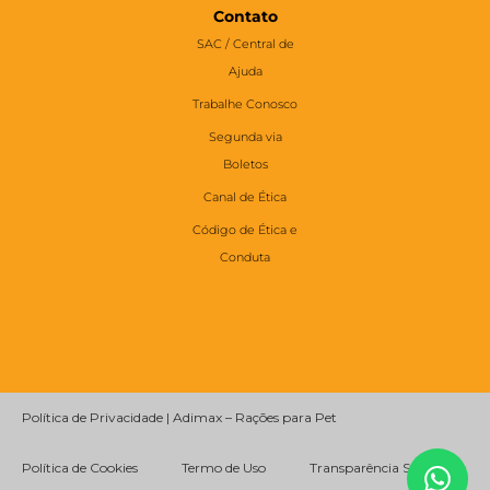
Contato
SAC / Central de
Ajuda
Trabalhe Conosco
Segunda via
Boletos
Canal de Ética
Código de Ética e
Conduta
Política de Privacidade | Adimax – Rações para Pet
Política de Cookies
Termo de Uso
Transparência Salarial