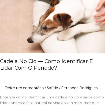
—
Como
Identificar
E
Lidar
Com
O
Período?
Cadela No Cio — Como Identificar E
Lidar Com O Período?
Deixe um comentário
/
Saúde
/
Fernanda Rodrigues
Entenda como identificar uma cadela no cio e saiba como
lidar com essa fase natural na vida dos animais, mas que