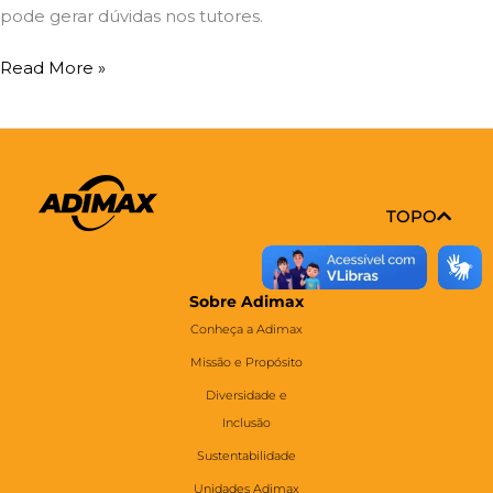
pode gerar dúvidas nos tutores.
Read More »
TOPO
Sobre Adimax
Conheça a Adimax
Missão e Propósito
Diversidade e
Inclusão
Sustentabilidade
Unidades Adimax