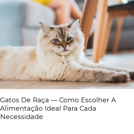
Gatos
De
Raça
—
Como
Escolher
A
Alimentação
Ideal
Para
Cada
Necessidade
Gatos De Raça — Como Escolher A
Alimentação Ideal Para Cada
Necessidade