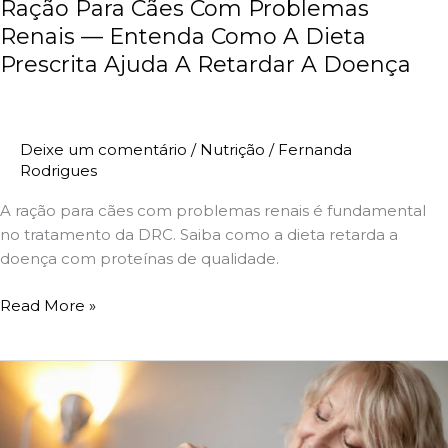
Ração Para Cães Com Problemas
Retardar
Renais — Entenda Como A Dieta
A
Prescrita Ajuda A Retardar A Doença
Doença
Deixe um comentário
/
Nutrição
/
Fernanda
Rodrigues
A ração para cães com problemas renais é fundamental
no tratamento da DRC. Saiba como a dieta retarda a
doença com proteínas de qualidade.
Read More »
Cuidados
Com
Gatos
Idosos