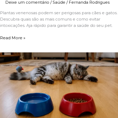
Deixe um comentário
/
Saúde
/
Fernanda Rodrigues
Plantas venenosas podem ser perigosas para cães e gatos.
Descubra quais são as mais comuns e como evitar
intoxicações. Aja rápido para garantir a saúde do seu pet.
Read More »
Problemas
Digestivos
Em
Gatos
—
Como
Identificar
E
O
Que