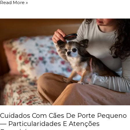
Read More »
Cuidados
Com
Cães
De
Porte
Pequeno
—
Particularidades
E
Atenções
Especiais
Cuidados Com Cães De Porte Pequeno
— Particularidades E Atenções