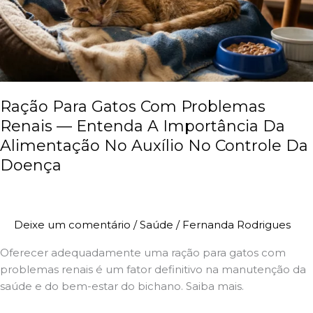
Renais
—
Entenda
A
Importância
Da
Alimentação
Ração Para Gatos Com Problemas
No
Renais — Entenda A Importância Da
Auxílio
Alimentação No Auxílio No Controle Da
No
Doença
Controle
Da
Doença
Deixe um comentário
/
Saúde
/
Fernanda Rodrigues
Oferecer adequadamente uma ração para gatos com
problemas renais é um fator definitivo na manutenção da
saúde e do bem-estar do bichano. Saiba mais.