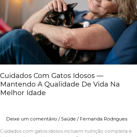
—
Mantendo
A
Qualidade
De
Vida
Na
Melhor
Idade
Cuidados Com Gatos Idosos —
Mantendo A Qualidade De Vida Na
Melhor Idade
Deixe um comentário
/
Saúde
/
Fernanda Rodrigues
Cuidados com gatos idosos incluem nutrição completa e