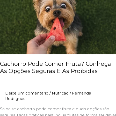
Conheça
As
Opções
Seguras
E
As
Proibidas
Cachorro Pode Comer Fruta? Conheça
As Opções Seguras E As Proibidas
Deixe um comentário
/
Nutrição
/
Fernanda
Rodrigues
Saiba se cachorro pode comer fruta e quais opções são
seguras. Dicas práticas para incluir frutas de forma saudável