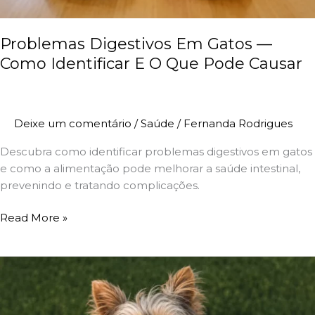
Pode
Causar
Problemas Digestivos Em Gatos —
Como Identificar E O Que Pode Causar
Deixe um comentário
/
Saúde
/
Fernanda Rodrigues
Descubra como identificar problemas digestivos em gatos
e como a alimentação pode melhorar a saúde intestinal,
prevenindo e tratando complicações.
Read More »
Cachorro
Pode
Comer
Fruta?