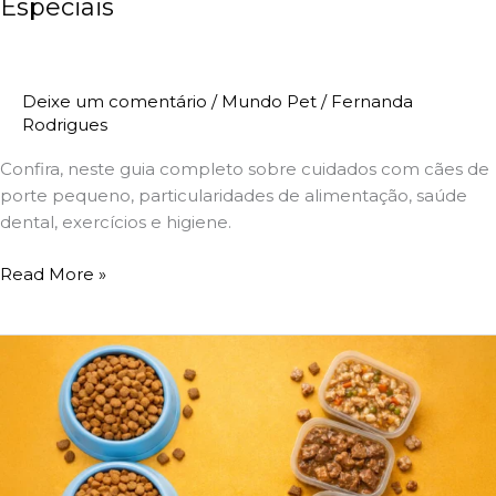
Especiais
Deixe um comentário
/
Mundo Pet
/
Fernanda
Rodrigues
Confira, neste guia completo sobre cuidados com cães de
porte pequeno, particularidades de alimentação, saúde
dental, exercícios e higiene.
Read More »
Entenda
as
Diferenças
entre
Ração
Seca