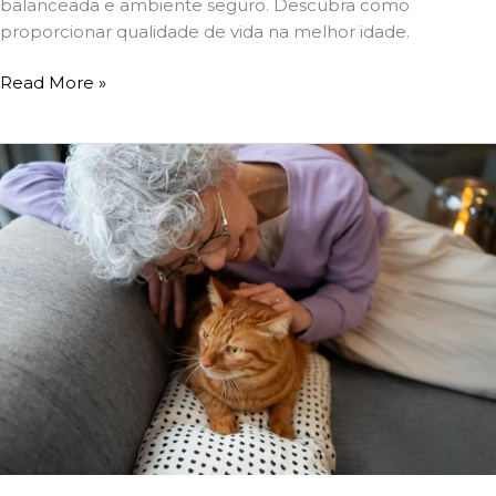
balanceada e ambiente seguro. Descubra como
proporcionar qualidade de vida na melhor idade.
Read More »
Conheça
Cuidados
Com
A
Pele
E
Pelagem
De
Gatos
De
Pelo
Curto