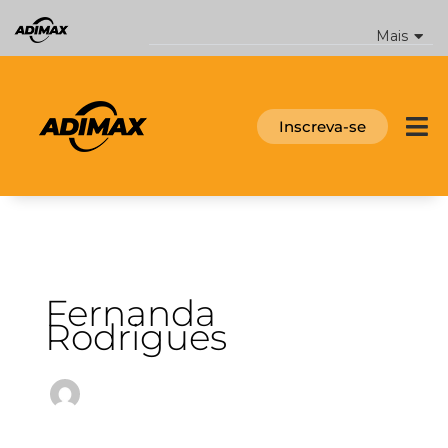
Ir
para
Mais
o
conteúdo
Inscreva-se
Fernanda
Rodrigues