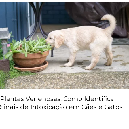
Plantas
Venenosas:
Como
Identificar
Sinais
de
Intoxicação
em
Cães
e
Gatos
Plantas Venenosas: Como Identificar
Sinais de Intoxicação em Cães e Gatos