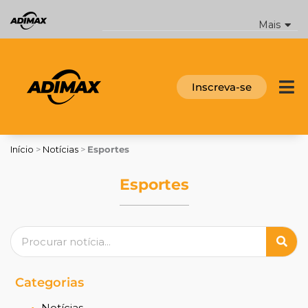
Ir
para
Mais
o
conteúdo
Inscreva-se
Início
>
Notícias
>
Esportes
Esportes
Pesquisar
Categorias
Notícias