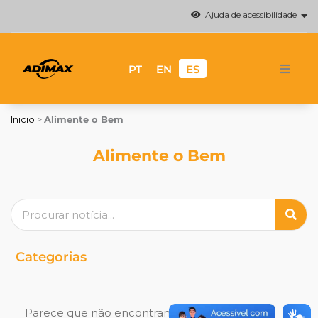
Ir
Ajuda de acessibilidade
al
contenido
PT
EN
ES
Sobre la marca
Inicio
>
Alimente o Bem
Acerca de Adimax
Alimente o Bem
Marcas
Buscar
Donde comprar
Noticias
Categorias
Contacto
Parece que não encontramos o que você está