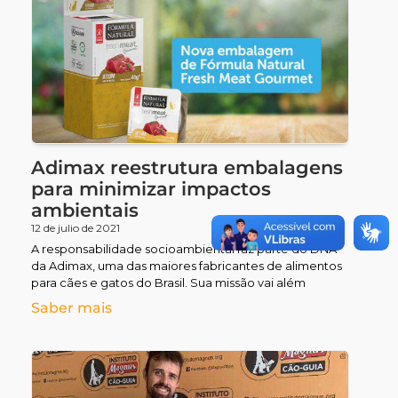
Nutrindo Amor
Pet Terapia
Visita de Magnus
Alimente o Bem
Adimax reestrutura embalagens
para minimizar impactos
Fútbol Sala
ambientais
12 de julio de 2021
A responsabilidade socioambiental faz parte do DNA
da Adimax, uma das maiores fabricantes de alimentos
para cães e gatos do Brasil. Sua missão vai além
Saber mais