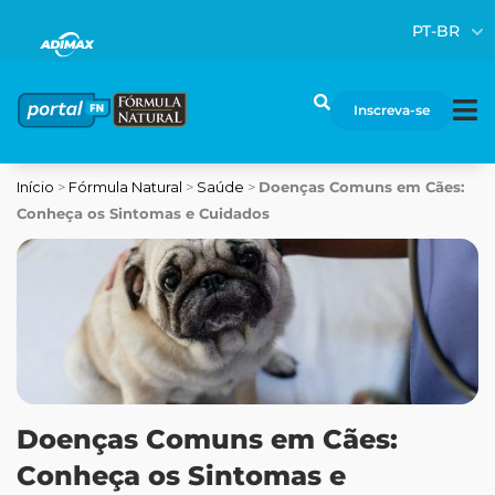
Ir
PT-BR
para
o
conteúdo
Pesquisar
Inscreva-se
Início
>
Fórmula Natural
>
Saúde
>
Doenças Comuns em Cães:
Conheça os Sintomas e Cuidados
Doenças Comuns em Cães:
Conheça os Sintomas e