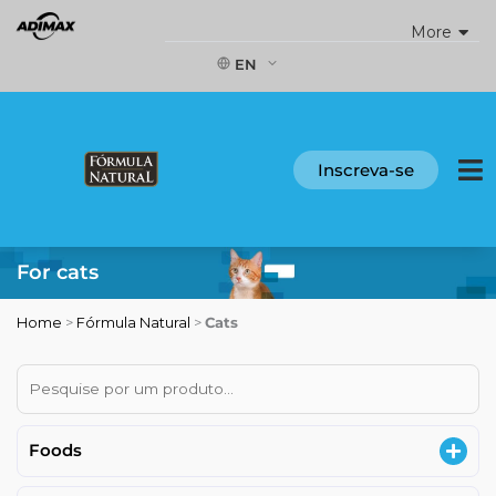
Skip
More
to
content
EN
Inscreva-se
For cats
Home
>
Fórmula Natural
>
Cats
Foods