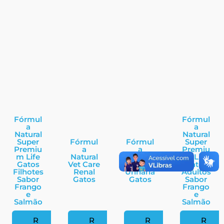
Fórmul
Fórmul
a
a
Natural
Natural
Super
Fórmul
Fórmul
Super
Premiu
a
a
Premiu
m Life
Natural
Natural
m Life
Gatos
Vet Care
Vet Care
Gatos
Filhotes
Renal
Urinária
Adultos
Sabor
Gatos
Gatos
Sabor
Frango
Frango
e
e
Salmão
Salmão
R
R
R
R